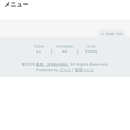
メニュー
PAGE TOP
TODAY
YESTERDAY
TOTAL
42
66
32625
©2026
庭悠 NIWAHARU
. All Rights Reserved.
Powered by
グーペ
/
管理ページ